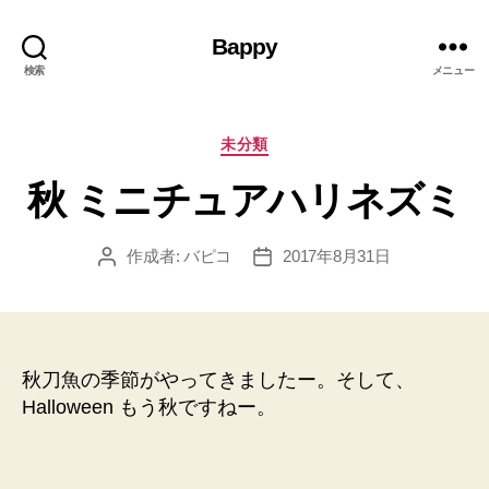
Bappy
検索
メニュー
カ
未分類
テ
秋 ミニチュアハリネズミ
ゴ
リ
ー
作成者:
バピコ
2017年8月31日
投
投
稿
稿
者
日
秋刀魚の季節がやってきましたー。そして、
Halloween もう秋ですねー。