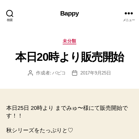
Bappy
検索
メニュー
カ
未分類
テ
本日20時より販売開始
ゴ
リ
ー
作成者:
バピコ
2017年9月25日
投
投
稿
稿
者
日
本日25日 20時より までみゅ〜様にて販売開始で
す！！
秋シリーズをたっぷりと♡