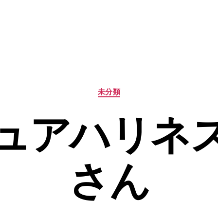
カ
未分類
テ
ゴ
ュアハリネ
リ
ー
さん