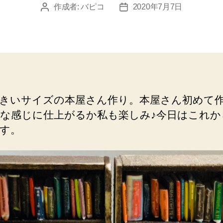
作成者:
バピコ
2020年7月7日
投
投
稿
稿
者
日
きいサイズの本屋さん作り。本屋さん初めて
な感じに仕上がるか私も楽しみ♪今日はこれか
す。