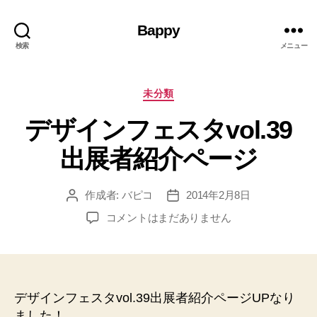
Bappy
検索
メニュー
カ
未分類
テ
デザインフェスタvol.39
ゴ
リ
出展者紹介ページ
ー
作成者:
バピコ
2014年2月8日
投
投
稿
稿
デ
コメントはまだありません
者
日
ザ
イ
ン
フ
ェ
デザインフェスタvol.39出展者紹介ページUPなり
ス
ました！