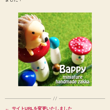
タ
vol.39
出
展
者
紹
介
ペ
ー
ジ
へ
の
←
サイトURLを変更いたしました