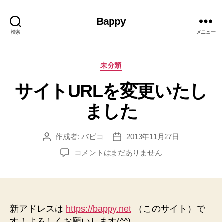
Bappy
検索
メニュー
カ
未分類
テ
サイトURLを変更いたし
ゴ
リ
ました
ー
作成者:
バピコ
2013年11月27日
投
投
稿
稿
サ
コメントはまだありません
者
日
イ
ト
URL
を
変
新アドレスは
https://bappy.net
（このサイト）で
更
す！よろしくお願いします(^^)