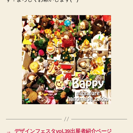
い
た
し
ま
し
た
へ
の
→
デザインフェスタvol.39出展者紹介ページ